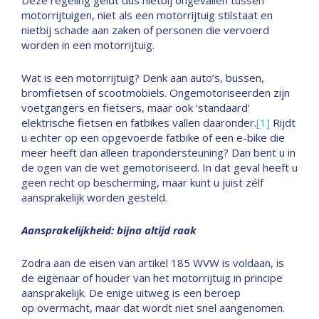
Deze regeling geldt dus nietbij ongevallen tussen
motorrijtuigen, niet als een motorrijtuig stilstaat en
nietbij schade aan zaken of personen die vervoerd
worden in een motorrijtuig.
Wat is een motorrijtuig? Denk aan auto’s, bussen,
bromfietsen of scootmobiels. Ongemotoriseerden zijn
voetgangers en fietsers, maar ook ‘standaard’
elektrische fietsen en fatbikes vallen daaronder.
[1]
Rijdt
u echter op een opgevoerde fatbike of een e-bike die
meer heeft dan alleen trapondersteuning? Dan bent u in
de ogen van de wet gemotoriseerd. In dat geval heeft u
geen recht op bescherming, maar kunt u juist zélf
aansprakelijk worden gesteld.
Aansprakelijkheid: bijna altijd raak
Zodra aan de eisen van artikel 185 WVW is voldaan, is
de eigenaar of houder van het motorrijtuig in principe
aansprakelijk. De enige uitweg is een beroep
op overmacht, maar dat wordt niet snel aangenomen.