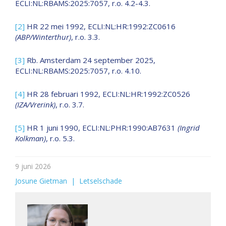
ECLI:NL:RBAMS:2025:7057, r.o. 4.2-4.3.
[2]
HR 22 mei 1992, ECLI:NL:HR:1992:ZC0616
(ABP/Winterthur)
, r.o. 3.3.
[3]
Rb. Amsterdam 24 september 2025,
ECLI:NL:RBAMS:2025:7057, r.o. 4.10.
[4]
HR 28 februari 1992, ECLI:NL:HR:1992:ZC0526
(IZA/Vrerink)
, r.o. 3.7.
[5]
HR 1 juni 1990, ECLI:NL:PHR:1990:AB7631
(Ingrid
Kolkman)
, r.o. 5.3.
9 juni 2026
Josune Gietman
  |  
Letselschade