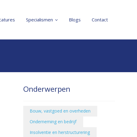
catures
Specialismen
Blogs
Contact
Onderwerpen
Bouw, vastgoed en overheden
Onderneming en bedrijf
Insolventie en herstructurering