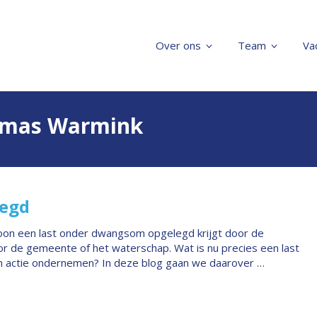
Over ons
Team
Va
homas Warmink
legd
oon een last onder dwangsom opgelegd krijgt door de
r de gemeente of het waterschap. Wat is nu precies een last
 actie ondernemen? In deze blog gaan we daarover …