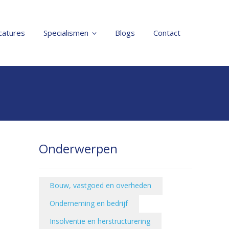
catures
Specialismen
Blogs
Contact
Onderwerpen
Bouw, vastgoed en overheden
Onderneming en bedrijf
Insolventie en herstructurering