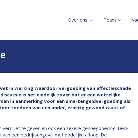
Over ons
Team
Va
de
 wet in werking waardoor vergoeding van affectieschade
iscussie is het eindelijk zover dat er een wettelijke
komen in aanmerking voor een smartengeldvergoeding als
door toedoen van een ander, ernstig gewond raakt of
n verdriet te geven en ook een zekere genoegdoening. Denk
f aan een bedrijfsongeval met dodelijke afloop. De