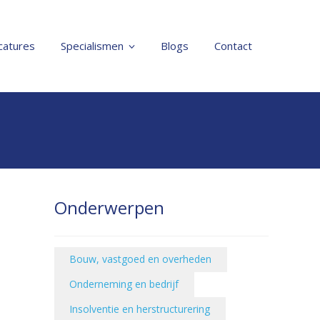
catures
Specialismen
Blogs
Contact
Onderwerpen
Bouw, vastgoed en overheden
Onderneming en bedrijf
Insolventie en herstructurering