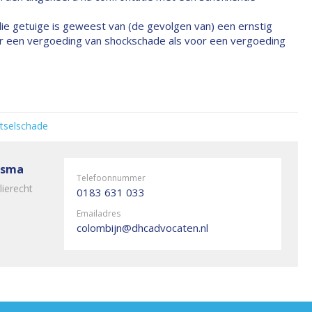
die getuige is geweest van (de gevolgen van) een ernstig
r een vergoeding van shockschade als voor een vergoeding
tselschade
rsma
Telefoonnummer
lierecht
0183 631 033
Emailadres
colombijn@dhcadvocaten.nl