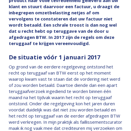
product naar volle tevredenheid geleverd aan uw
klant en stuurt daarvoor een factuur, u draagt de
inbegrepen omzetbelasting netjes af om
vervolgens te constateren dat uw factuur niet
wordt betaald. Een schrale troost is dan nog wel
dat u recht hebt op teruggave van de door u
afgedragen BTW. In 2017 zijn de regels om deze
teruggaaf te krijgen vereenvoudigd.
De situatie vóór 1 januari 2017
Op grond van de eerdere regelgeving ontstond het
recht op teruggaaf van BTW eerst op het moment
waarop kwam vast te staan dat de vordering niet werd
of zou worden betaald. Daartoe diende dan een apart
teruggaafverzoek ingediend te worden binnen één
maand na het tijdvak waarin het recht op teruggaaf
ontstond. Onder die regelgeving kon het jaren duren
voordat duidelijk was dat niet zou worden betaald en
het recht op teruggaaf van de eerder afgedragen BTW
werd verkregen. In mijn praktijk als faillissementscurator
maak ik nog vaak mee dat crediteuren mij verzoeken om