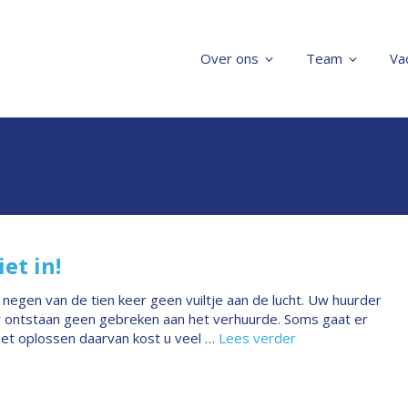
Over ons
Team
Va
et in!
jk negen van de tien keer geen vuiltje aan de lucht. Uw huurder
er ontstaan geen gebreken aan het verhuurde. Soms gaat er
Het oplossen daarvan kost u veel …
Lees verder