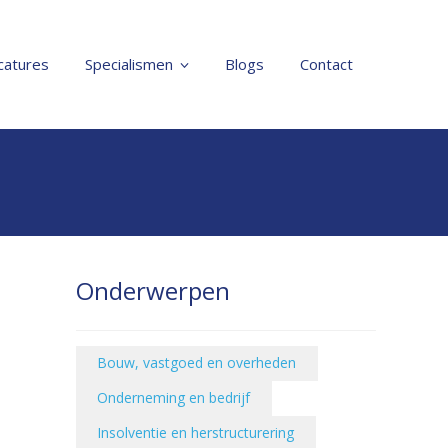
catures
Specialismen
Blogs
Contact
Onderwerpen
Bouw, vastgoed en overheden
Onderneming en bedrijf
Insolventie en herstructurering